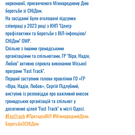
наркоманії, присвяченого Міжнародному Дню 
боротьби зі СНІДом.
На засіданні були оголошені підсумки 
співпраці у 2023 році з КНП "Центр 
профілактики та боротьби з ВІЛ-інфекцією/
СНІДом" ОМР.
Спільно з іншими громадськими 
організаціями та спільнотами, ГР "Віра, Надія, 
Любов" активно сприяла виконанню Міської 
програми "Fast Track".
Перший заступник голови правління ГО «ГР 
«Віра, Надія, Любов», Сергій Підлубний, 
виступив із розповіддю про важливий внесок 
громадських організацій та спільнот у 
досягненні цілей "Fast Track" в місті Одесі. 
#FastTrack
#ПротидіяВІЛ
#МіжнароднийДень
БоротьбиЗСНІДом