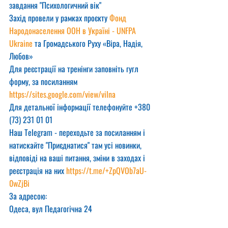
завдання "Психологичний вік"
Захід провели у рамках проєкту 
Фонд 
Народонаселення ООН в Україні - UNFPA 
Ukraine
 та Громадського Руху «Віра, Надія, 
Любов» 
Для реєстрації на тренінги заповніть гугл 
форму, за посиланням
https://sites.google.com/view/vilna
Для детальної інформації телефонуйте +380 
(73) 231 01 01
Наш Telegram - переходьте за посиланням і 
натискайте "Приєднатися" там усі новинки, 
відповіді на ваші питання, зміни в заходах і 
реєстрація на них 
https://t.me/+ZpQVOb7aU-
0wZjBi
За адресою:
Одеса, вул Педагогічна 24