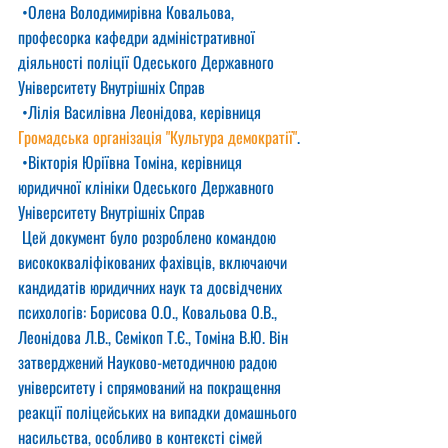
 •Олена Володимирівна Ковальова, 
професорка кафедри адміністративної 
діяльності поліції Одеського Державного 
Університету Внутрішніх Справ
 •Лілія Василівна Леонідова, керівниця 
Громадська організація "Культура демократії"
.
 •Вікторія Юріївна Томіна, керівниця 
юридичної клініки Одеського Державного 
Університету Внутрішніх Справ
 Цей документ було розроблено командою 
висококваліфікованих фахівців, включаючи 
кандидатів юридичних наук та досвідчених 
психологів: Борисова О.О., Ковальова О.В., 
Леонідова Л.В., Семікоп Т.Є., Томіна В.Ю. Він 
затверджений Науково-методичною радою 
університету і спрямований на покращення 
реакції поліцейських на випадки домашнього 
насильства, особливо в контексті сімей 