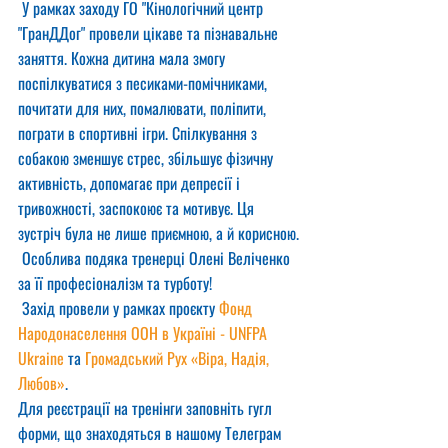
 У рамках заходу ГО "Кінологічний центр 
"ГранДДог" провели цікаве та пізнавальне 
заняття. Кожна дитина мала змогу 
поспілкуватися з песиками-помічниками, 
почитати для них, помалювати, поліпити, 
пограти в спортивні ігри. Спілкування з 
собакою зменшує стрес, збільшує фізичну 
активність, допомагає при депресії і 
тривожності, заспокоює та мотивує. Ця 
зустріч була не лише приємною, а й корисною.
 Особлива подяка тренерці Олені Веліченко 
за її професіоналізм та турботу!
 Захід провели у рамках проєкту 
Фонд 
Народонаселення ООН в Україні - UNFPA 
Ukraine
 та 
Громадський Рух «Віра, Надія, 
Любов»
.
Для реєстрації на тренінги заповніть гугл 
форми, що знаходяться в нашому Телеграм 