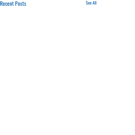
Recent Posts
See All
16.01.2025
20.01.2025
CONTACTS