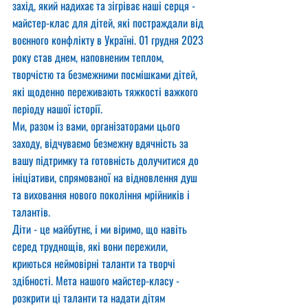
захід, який надихає та зігріває наші серця - 
майстер-клас для дітей, які постраждали від 
воєнного конфлікту в Україні. 01 грудня 2023 
року став днем, наповненим теплом, 
творчістю та безмежними посмішками дітей, 
які щоденно переживають тяжкості важкого 
періоду нашої історії.
Ми, разом із вами, організаторами цього 
заходу, відчуваємо безмежну вдячність за 
вашу підтримку та готовність долучитися до 
ініціативи, спрямованої на відновлення душ 
та виховання нового покоління мрійників і 
талантів.
Діти - це майбутнє, і ми віримо, що навіть 
серед труднощів, які вони пережили, 
криються неймовірні таланти та творчі 
здібності. Мета нашого майстер-класу - 
розкрити ці таланти та надати дітям 