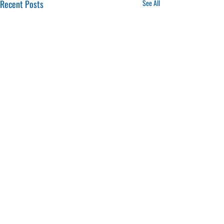
Recent Posts
See All
16.01.2025
20.01.2025
CONTACTS