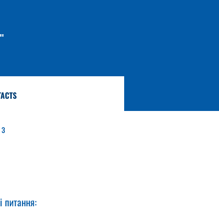
"
TACTS
з 
 
і питання: