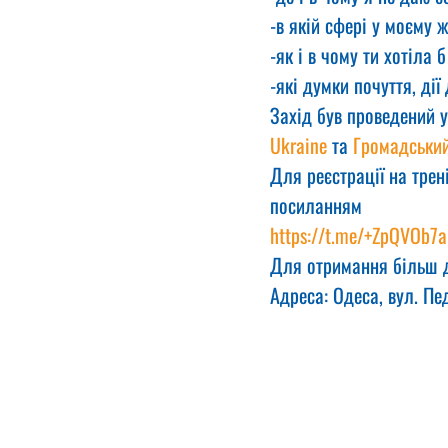
﻿﻿-в якій сфері у моєму
﻿﻿﻿-як і в чому ти хотіл
﻿﻿﻿-які думки почуття, д
Захід був проведений у
Ukraine
 та 
Громадський
Для реєстрації на трен
посиланням  
https://t.me/+ZpQVOb7
Для отримання більш д
Адреса: Одеса, вул. Пед