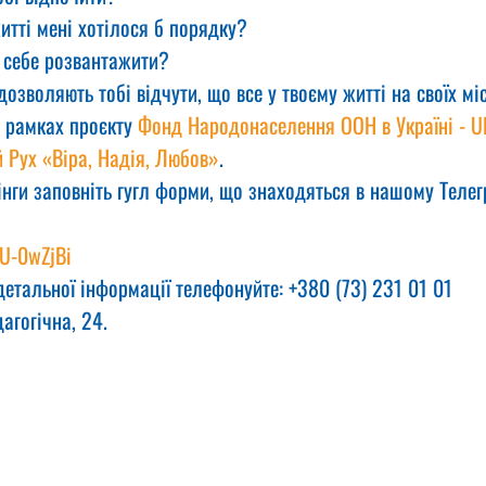
 житті мені хотілося б порядку?
а б себе розвантажити?
ії дозволяють тобі відчути, що все у твоєму житті на своїх м
 рамках проєкту 
Фонд Народонаселення ООН в Україні - U
 Рух «Віра, Надія, Любов»
.
інги заповніть гугл форми, що знаходяться в нашому Телег
aU-0wZjBi
етальної інформації телефонуйте: +380 (73) 231 01 01
агогічна, 24.