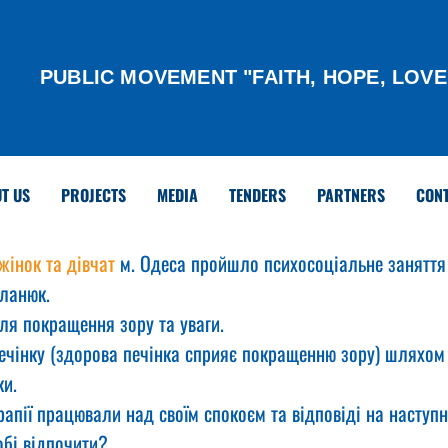
PUBLIC MOVEMENT "FAITH, HOPE, LOVE
T US
PROJECTS
MEDIA
TENDERS
PARTNERS
CON
жінок та дівчат
 м. Одеса пройшло психосоціальне заняття 
ланюк.
ля покращення зору та уваги.
чінку (здорова печінка сприяє покращенню зору) шляхом
ки.
пії працювали над своїм спокоєм та відповіді на наступн
собі відпочити?