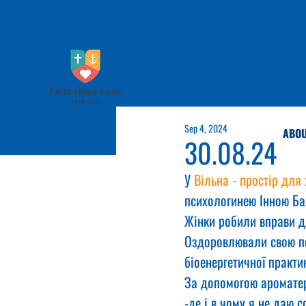
Sep 4, 2024
ABOU
30.08.24
У 
Вільна - простір для 
психологинею Інною Ба
Жінки робили вправи д
Оздоровлювали свою пе
біоенергетичної практи
За допомогою ароматера
﻿﻿-де і в чому я не даю 