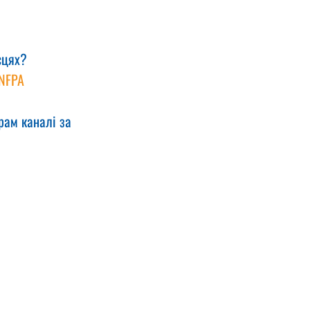
ісцях?
NFPA 
рам каналі за 