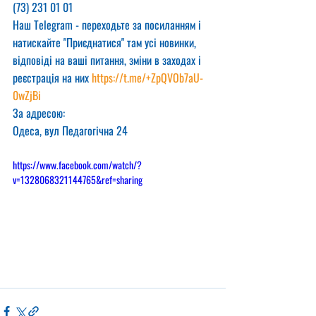
(73) 231 01 01
Наш Telegram - переходьте за посиланням і 
натискайте "Приєднатися" там усі новинки, 
відповіді на ваші питання, зміни в заходах і 
реєстрація на них 
https://t.me/+ZpQVOb7aU-
0wZjBi
За адресою:
Одеса, вул Педагогічна 24
https://www.facebook.com/watch/?
v=1328068321144765&ref=sharing