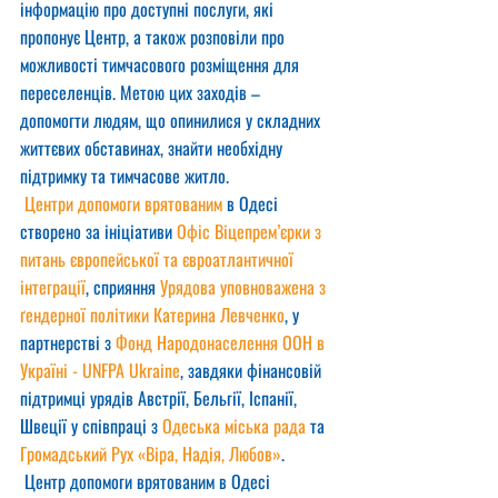
інформацію про доступні послуги, які 
пропонує Центр, а також розповіли про 
можливості тимчасового розміщення для 
переселенців. Метою цих заходів – 
допомогти людям, що опинилися у складних 
життєвих обставинах, знайти необхідну 
підтримку та тимчасове житло.
Центри допомоги врятованим
 в Одесі 
створено за ініціативи 
Офіс Віцепрем’єрки з 
питань європейської та євроатлантичної 
інтеграції
, сприяння 
Урядова уповноважена з 
ґендерної політики Катерина Левченко
, у 
партнерстві з 
Фонд Народонаселення ООН в 
Україні - UNFPA Ukraine
, завдяки фінансовій 
підтримці урядів Австрії, Бельгії, Іспанії, 
Швеції у співпраці з 
Одеська міська рада
 та 
Громадський Рух «Віра, Надія, Любов»
.
 Центр допомоги врятованим в Одесі 