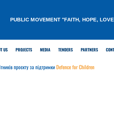
PUBLIC MOVEMENT "FAITH, HOPE, LOVE
T US
PROJECTS
MEDIA
TENDERS
PARTNERS
CON
ітників проєкту за підтримки 
Defence for Children