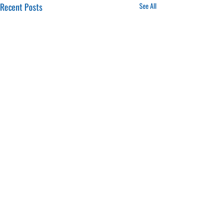
Recent Posts
See All
16.01.2025
20.01.2025
CONTACTS