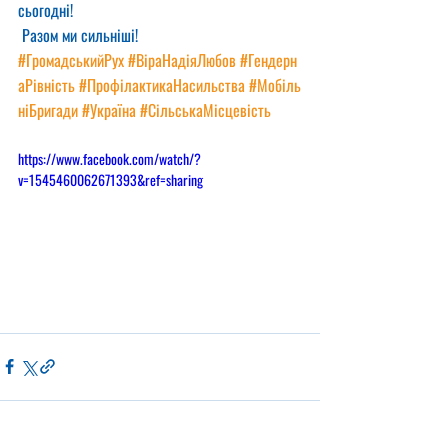
сьогодні!
 Разом ми сильніші!
#ГромадськийРух
#ВіраНадіяЛюбов
#Гендерн
аРівність
#ПрофілактикаНасильства
#Мобіль
ніБригади
#Україна
#СільськаМісцевість
https://www.facebook.com/watch/?
v=1545460062671393&ref=sharing