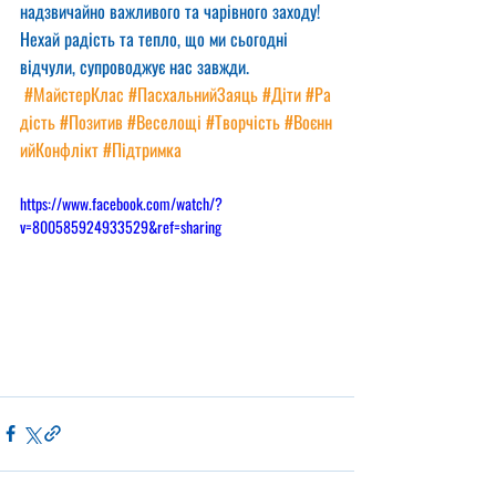
надзвичайно важливого та чарівного заходу! 
Нехай радість та тепло, що ми сьогодні 
відчули, супроводжує нас завжди. 
#МайстерКлас
#ПасхальнийЗаяць
#Діти
#Ра
дість
#Позитив
#Веселощі
#Творчість
#Воєнн
ийКонфлікт
#Підтримка
https://www.facebook.com/watch/?
v=800585924933529&ref=sharing