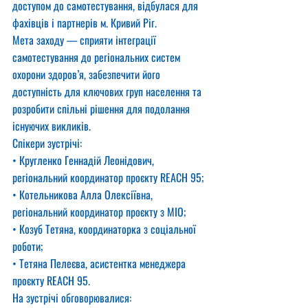
доступом до самотестування, відбулася для 
фахівців і партнерів м. Кривий Ріг.
Мета заходу — сприяти інтеграції 
самотестування до регіональних систем 
охорони здоров’я, забезпечити його 
доступність для ключових груп населення та 
розробити спільні рішення для подолання 
існуючих викликів.
Спікери зустрічі:
• Кругленко Геннадій Леонідович, 
регіональний координатор проєкту REACH 95;
• Котельникова Алла Олексіївна, 
регіональний координатор проєкту з МІО;
• Козуб Тетяна, координаторка з соціальної 
роботи;
• Тетяна Пелеєва, асистентка менеджера 
проєкту REACH 95.
На зустрічі обговорювалися: