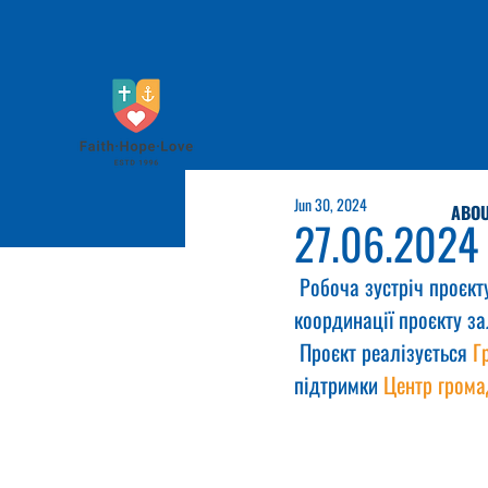
Jun 30, 2024
ABOU
27.06.2024
 Робоча зустріч проєкт
координації проєкту з
 Проєкт реалізується 
Г
підтримки 
Центр грома