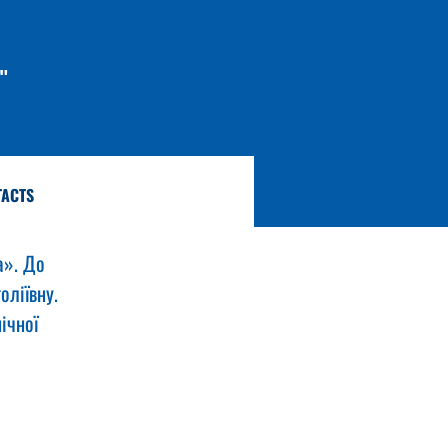
"
TACTS
а». До 
оліївну.
ічної 