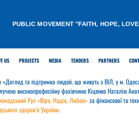
PUBLIC MOVEMENT "FAITH, HOPE, LOVE
T US
PROJECTS
MEDIA
TENDERS
PARTNERS
CON
у «Догляд та підтримка людей, що живуть з ВІЛ, у м. Одес
алучено високопрофесійну фахівчиню Кіценко Наталію Анат
ромадський Рух «Віра, Надія, Любов»
 за фінансової та техн
дського здоров’я України
.