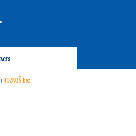
"
TACTS
ї 
ROZKOŠ bez 