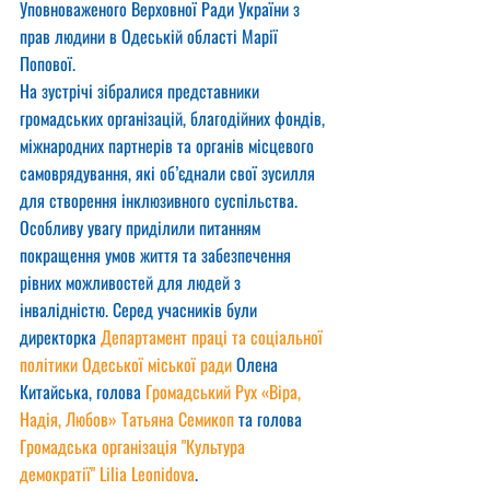
Уповноваженого Верховної Ради України з 
прав людини в Одеській області Марії 
Попової.
На зустрічі зібралися представники 
громадських організацій, благодійних фондів, 
міжнародних партнерів та органів місцевого 
самоврядування, які об’єднали свої зусилля 
для створення інклюзивного суспільства.
Особливу увагу приділили питанням 
покращення умов життя та забезпечення 
рівних можливостей для людей з 
інвалідністю. Серед учасників були 
директорка 
Департамент праці та соціальної 
політики Одеської міської ради
 Олена 
Китайська, голова 
Громадський Рух «Віра, 
Надія, Любов»
Татьяна Семикоп
 та голова 
Громадська організація "Культура 
демократії"
Lilia Leonidova
.