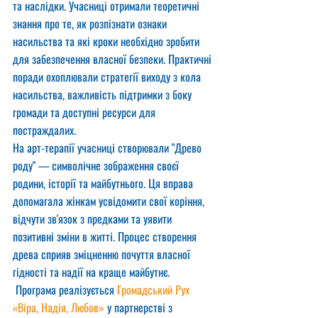
та наслідки. Учасниці отримали теоретичні 
знання про те, як розпізнати ознаки 
насильства та які кроки необхідно зробити 
для забезпечення власної безпеки. Практичні 
поради охоплювали стратегії виходу з кола 
насильства, важливість підтримки з боку 
громади та доступні ресурси для 
постраждалих.
На арт-терапії учасниці створювали "Древо 
роду" — символічне зображення своєї 
родини, історії та майбутнього. Ця вправа 
допомагала жінкам усвідомити свої коріння, 
відчути зв'язок з предками та уявити 
позитивні зміни в житті. Процес створення 
древа сприяв зміцненню почуття власної 
гідності та надії на краще майбутнє.
 Програма реалізується 
Громадський Рух 
«Віра, Надія, Любов»
 у партнерстві з 