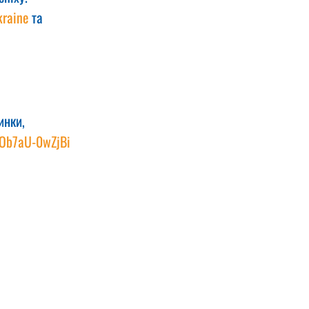
raine
 та 
инки, 
VOb7aU-0wZjBi