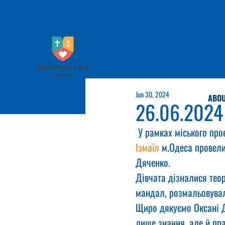
Jun 30, 2024
ABOU
26.06.2024
 У рамках міського про
Ізмаїл
 м.Одеса провели
Дяченко.
Дівчата дізналися тео
мандал, розмальовували
Щиро дякуємо Оксані Д
лише знання, але й пра