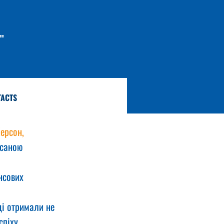
"
TACTS
ерсон, 
ксаною 
нсових 
і отримали не 
спіху.