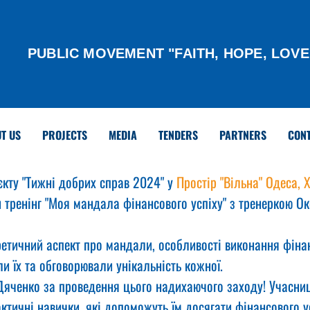
PUBLIC MOVEMENT "FAITH, HOPE, LOVE
T US
PROJECTS
MEDIA
TENDERS
PARTNERS
CON
єкту "Тижні добрих справ 2024" у 
Простір "Вільна" Одеса, Х
 тренінг "Моя мандала фінансового успіху" з тренеркою О
ретичний аспект про мандали, особливості виконання фіна
 їх та обговорювали унікальність кожної.
яченко за проведення цього надихаючого заходу! Учасниц
ктичні навички, які допоможуть їм досягати фінансового у