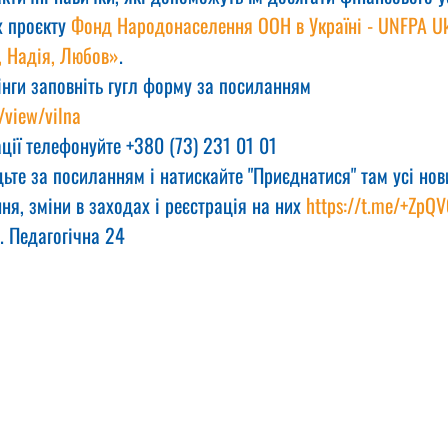
 проєкту 
Фонд Народонаселення ООН в Україні - UNFPA Uk
, Надія, Любов»
.
інги заповніть гугл форму за посиланням
/view/vilna
ції телефонуйте +380 (73) 231 01 01
ьте за посиланням і натискайте "Приєднатися" там усі нов
ня, зміни в заходах і реєстрація на них 
https://t.me/+ZpQ
. Педагогічна 24