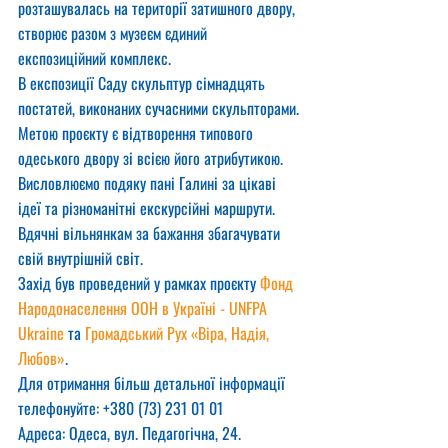
розташувалась на території затишного двору, 
створює разом з музеєм єдиний 
експозиційний комплекс.
В експозиції Саду скульптур сімнадцять 
постатей, виконаних сучасними скульпторами.
Метою проєкту є відтворення типового 
одеського двору зі всією його атрибутикою.
Висловлюємо подяку пані Галині за цікаві 
ідеї та різноманітні екскурсійні маршрути. 
Вдячні вільнянкам за бажання збагачувати 
свій внутрішній світ.
Захід був проведений у рамках проєкту 
Фонд 
Народонаселення ООН в Україні - UNFPA 
Ukraine
 та 
Громадський Рух «Віра, Надія, 
Любов»
.
Для отримання більш детальної інформації 
телефонуйте: +380 (73) 231 01 01
Адреса: Одеса, вул. Педагогічна, 24.