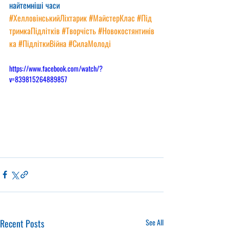
найтемніші часи
#ХелловінськийЛіхтарик
#МайстерКлас
#Під
тримкаПідлітків
#Творчість
#Новокостянтинів
ка
#ПідліткиВійна
#СилаМолоді
https://www.facebook.com/watch/?
v=839815264889857
Recent Posts
See All