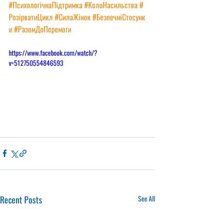
#ПсихологічнаПідтримка
#КолоНасильства
#
РозірватиЦикл
#СилаЖінок
#БезпечніСтосунк
и
#РазомДоПеремоги
https://www.facebook.com/watch/?
v=512750554846593
Recent Posts
See All