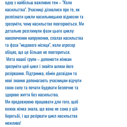
одну з найбільш важливих тем – "Коло 
насильства". Учасниці дізналися про те, як 
розпізнати цикли насильницьких відносин та 
зрозуміти, чому насильство повторюється. Ми 
детально розглянули фази цього циклу: 
накопичення напруження, спалах насильства 
та фаза "медового місяця", коли агресор 
обіцяє, що це більше не повториться.
 Мета нашої групи – допомогти жінкам 
зрозуміти цей цикл і знайти шляхи його 
розірвання. Підтримка, обмін досвідом та 
нові знання допомагають учасницям відчути 
свою силу та почати будувати безпечне та 
здорове життя без насильства.
Ми продовжуємо працювати для того, щоб 
кожна жінка знала, що вона не сама у цій 
боротьбі, і що розірвати цикл насильства 
можливо!