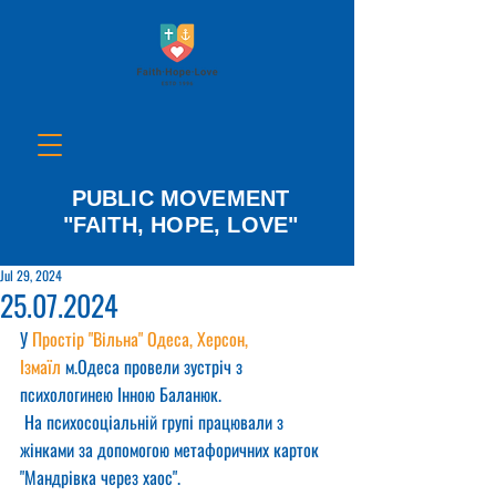
PUBLIC MOVEMENT
"FAITH, HOPE, LOVE"
Jul 29, 2024
25.07.2024
У 
Простір "Вільна" Одеса, Херсон, 
Ізмаїл
 м.Одеса провели зустріч з 
психологинею Інною Баланюк.
 На психосоціальній групі працювали з 
жінками за допомогою метафоричних карток 
"Мандрівка через хаос".