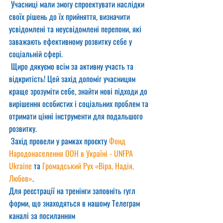
 Учасниці мали змогу спроектувати наслідки 
своїх рішень до їх прийняття, визначити 
усвідомлені та неусвідомлені перепони, які 
заважають ефективному розвитку себе у 
соціальній сфері.
 Щиро дякуємо всім за активну участь та 
відкритість! Цей захід допоміг учасницям 
краще зрозуміти себе, знайти нові підходи до 
вирішення особистих і соціальних проблем та 
отримати цінні інструменти для подальшого 
розвитку.
 Захід провели у рамках проєкту 
Фонд 
Народонаселення ООН в Україні - UNFPA 
Ukraine
 та 
Громадський Рух «Віра, Надія, 
Любов»
.
Для реєстрації на тренінги заповніть гугл 
форми, що знаходяться в нашому Телеграм 
каналі за посиланням  