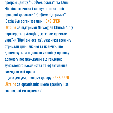
програм центру “ЮрФем: освіта”, та Юлія 
Нікітіна, юристка і консультантка лінії 
правової допомоги “ЮрФем: підтримка”.
 Захід був організований 
HEKS EPER 
Ukraine
 за підтримки Norwegian Church Aid у 
партнерстві з Асоціацією жінок-юристок 
України "ЮрФем: освіта". Учасники тренінгу 
отримали цінні знання та навички, що 
допоможуть їм надавати якіснішу правову 
допомогу постраждалим від гендерно 
зумовленого насильства та ефективніше 
захищати їхні права.
 Щиро дякуємо нашому донору 
HEKS EPER 
Ukraine
 за організацію цього тренінгу і за 
знання, які ми отримали!