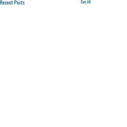
Recent Posts
See All
16.01.2025
20.01.2025
CONTACTS