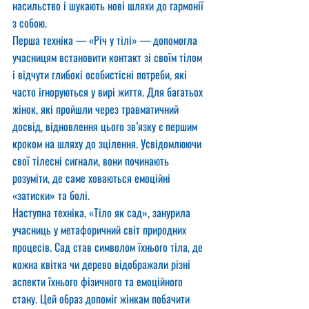
насильство і шукають нові шляхи до гармонії 
з собою.
Перша техніка — «Річ у тілі» — допомогла 
учасницям встановити контакт зі своїм тілом 
і відчути глибокі особистісні потреби, які 
часто ігноруються у вирі життя. Для багатьох 
жінок, які пройшли через травматичний 
досвід, відновлення цього зв’язку є першим 
кроком на шляху до зцілення. Усвідомлюючи 
свої тілесні сигнали, вони починають 
розуміти, де саме ховаються емоційні 
«затиски» та болі.
Наступна техніка, «Тіло як сад», занурила 
учасниць у метафоричний світ природних 
процесів. Сад став символом їхнього тіла, де 
кожна квітка чи дерево відображали різні 
аспекти їхнього фізичного та емоційного 
стану. Цей образ допоміг жінкам побачити 