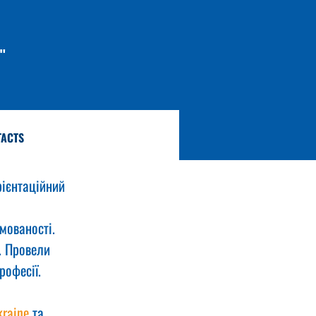
"
TACTS
ієнтаційний 
мованості.
. Провели 
рофесії.
raine
 та 