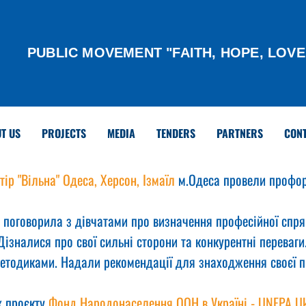
PUBLIC MOVEMENT "FAITH, HOPE, LOVE
T US
PROJECTS
MEDIA
TENDERS
PARTNERS
CON
тір "Вільна" Одеса, Херсон, Ізмаїл
 м.Одеса провели профор
 поговорила з дівчатами про визначення професійної спря
Дізналися про свої сильні сторони та конкурентні переваги
методиками. Надали рекомендації для знаходження своєї п
 проєкту 
Фонд Народонаселення ООН в Україні - UNFPA Uk