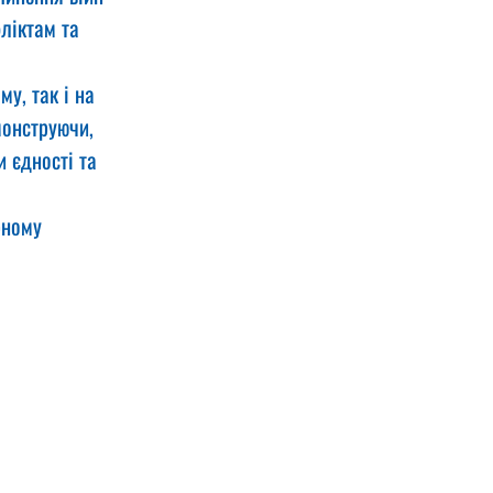
ліктам та 
у, так і на 
монструючи, 
 єдності та 
рному 