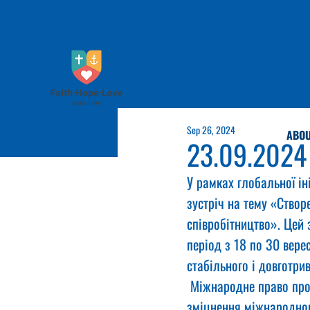
Sep 26, 2024
ABOU
23.09.2024
У рамках глобальної ін
зустріч на тему «Створ
співробітництво». Цей 
період з 18 по 30 вере
стабільного і довготри
 Міжнародне право про 
зміцнення міжнародног