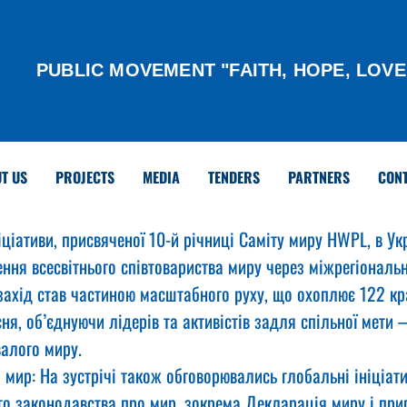
PUBLIC MOVEMENT "FAITH, HOPE, LOVE
T US
PROJECTS
MEDIA
TENDERS
PARTNERS
CON
іціативи, присвяченої 10-й річниці Саміту миру HWPL, в Ук
ення всесвітнього співтовариства миру через міжрегіональн
захід став частиною масштабного руху, що охоплює 122 кра
сня, об’єднуючи лідерів та активістів задля спільної мети
валого миру.
мир: На зустрічі також обговорювались глобальні ініціат
о законодавства про мир, зокрема Декларація миру і при