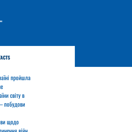
"
TACTS
раїні пройшла 
е 
їни світу в 
 — побудови 
иви щодо 
пинення війн 