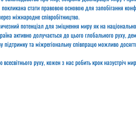
 покликана стати правовою основою для запобігання конф
через міжнародне співробітництво.
личезний потенціал для зміцнення миру як на національном
раїна активно долучається до цього глобального руху, де
ву підтримку та міжрегіональну співпрацю можливо досягти
всесвітнього руху, кожен з нас робить крок назустріч ми