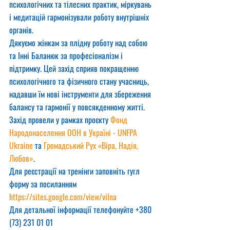
психологічних та тілесних практик, міркувань 
і медитацій гармонізували роботу внутрішніх 
органів.
Дякуємо жінкам за плідну роботу над собою 
та Інні Баланюк за професіоналізм і 
підтримку. Цей захід сприяв покращенню 
психологічного та фізичного стану учасниць, 
надавши їм нові інструменти для збереження 
балансу та гармонії у повсякденному житті.
Захід провели у рамках проєкту 
Фонд 
Народонаселення ООН в Україні - UNFPA 
Ukraine
 та 
Громадський Рух «Віра, Надія, 
Любов»
.
Для реєстрації на тренінги заповніть гугл 
форму за посиланням  
https://sites.google.com/view/vilna
Для детальної інформації телефонуйте +380 
(73) 231 01 01