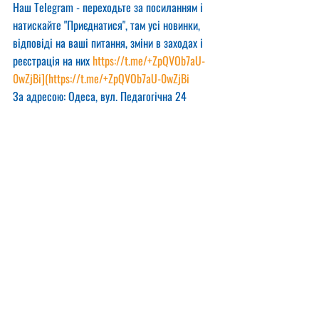
Наш Telegram - переходьте за посиланням і 
натискайте "Приєднатися", там усі новинки, 
відповіді на ваші питання, зміни в заходах і 
реєстрація на них 
https://t.me/+ZpQVOb7aU-
0wZjBi
](
https://t.me/+ZpQVOb7aU-0wZjBi
За адресою: Одеса, вул. Педагогічна 24