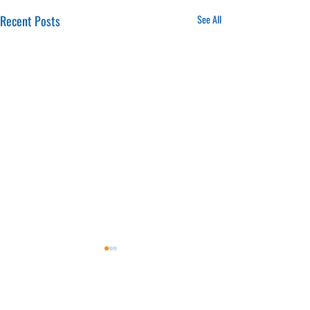
Recent Posts
See All
16.01.2025
20.01.2025