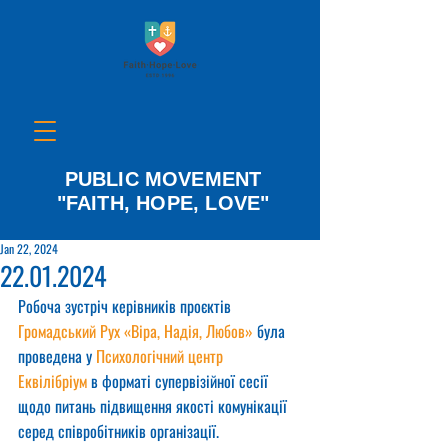
PUBLIC MOVEMENT
"FAITH, HOPE, LOVE"
Jan 22, 2024
22.01.2024
Робоча зустріч керівників проєктів 
Громадський Рух «Віра, Надія, Любов»
 була 
проведена у 
Психологічний центр 
Еквілібріум
 в форматі супервізійної сесії 
щодо питань підвищення якості комунікації 
серед співробітників організації.