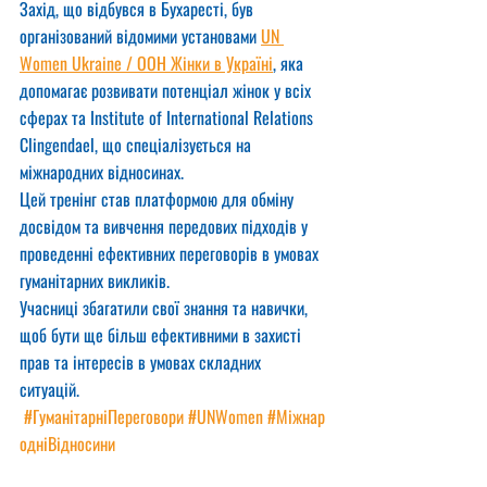
Захід, що відбувся в Бухаресті, був 
організований відомими установами 
UN 
Women Ukraine / ООН Жінки в Україні
, яка 
допомагає розвивати потенціал жінок у всіх 
сферах та Institute of International Relations 
Clingendael, що спеціалізується на 
міжнародних відносинах.
Цей тренінг став платформою для обміну 
досвідом та вивчення передових підходів у 
проведенні ефективних переговорів в умовах 
гуманітарних викликів.
Учасниці збагатили свої знання та навички, 
щоб бути ще більш ефективними в захисті 
прав та інтересів в умовах складних 
ситуацій. 
#ГуманітарніПереговори
#UNWomen
#Міжнар
одніВідносини