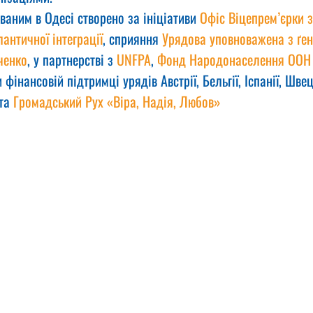
аним в Одесі створено за ініціативи 
Офіс Віцепрем’єрки з
античної інтеграції
, сприяння 
Урядова уповноважена з ґен
ченко
, у партнерстві з 
UNFPA
, 
Фонд Народонаселення ООН в
 фінансовій підтримці урядів Австрії, Бельгії, Іспанії, Швец
та 
Громадський Рух «Віра, Надія, Любов»