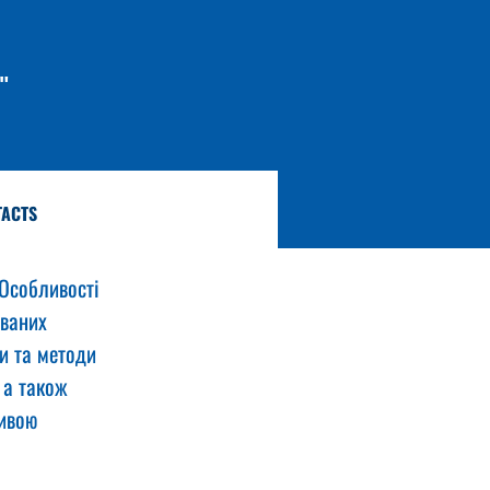
"
TACTS
Особливості 
ваних 
и та методи 
 а також 
ивою 