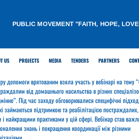
PUBLIC MOVEMENT "FAITH, HOPE, LOVE
T US
PROJECTS
MEDIA
TENDERS
PARTNERS
CON
ру допомоги врятованим взяла участь у вебінарі на тему “
раждалим від домашнього насильства в різних спеціалізо
дмінне”. Під час заходу обговорювалися специфічні підход
кі займаються підтримкою та реабілітацією постраждалих,
 і найкращими практиками у цій сфері. Вебінар став важл
налення знань і покращення координації між різними 
нізаціями.