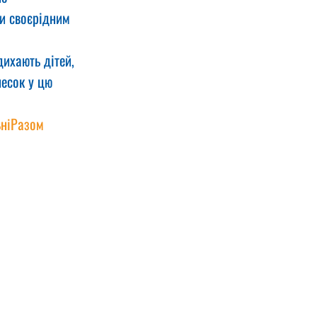
и своєрідним 
ихають дітей, 
есок у цю 
ніРазом