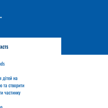
"
TACTS
nds 
 дітей на 
ю та створити 
ти частинку 
о 