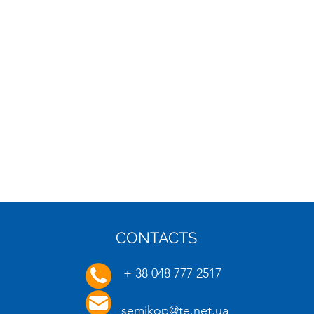
CONTACTS
16.01.2025
20.01.
+ 38 048 777 2517
semikop@te.net.ua