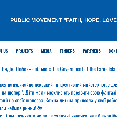
PUBLIC MOVEMENT "FAITH, HOPE, LOVE
T US
PROJECTS
MEDIA
TENDERS
PARTNERS
CON
 Надія, Любов» спільно з The Government of the Faroe isla
увся надзвичайно яскравий та креативний майстер-клас для
 на шопері". Діти мали можливість проявити свою фантазі
кації на своїх шоперах. Кожна дитина принесла у свої робо
йшли неймовірними! 🌟
є дітям розвивати не лише художні навички, але й емоційн