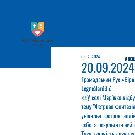
Oct 2, 2024
ABOU
20.09.2024
Громадський Рух «Віра,
Løgmálaráðið
🎨У селі Мар'ївка відб
тему "Фетрова фантазія
унікальні фетрові аплі
себе, а результати ви
Така творчість дозволя