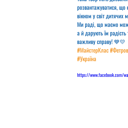
розвантажуватися, що є
вікном у світ дитячих м
Ми раді, що маємо можл
а й дарують їм радість
важливу справу! 💙💛
#МайстерКлас
#Фетров
#Україна
https://www.facebook.com/