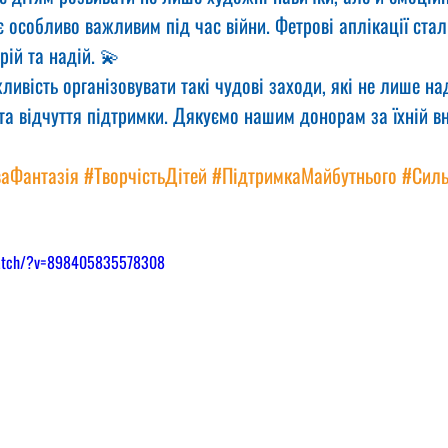
 особливо важливим під час війни. Фетрові аплікації стал
рій та надій. 💫
ивість організовувати такі чудові заходи, які не лише над
 та відчуття підтримки. Дякуємо нашим донорам за їхній вн
аФантазія
#ТворчістьДітей
#ПідтримкаМайбутнього
#Силь
watch/?v=898405835578308