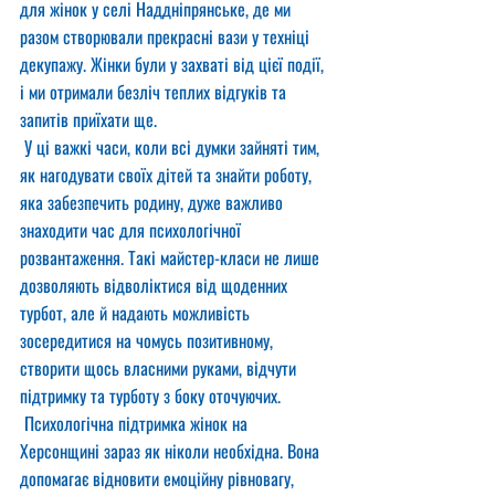
для жінок у селі Наддніпрянське, де ми 
разом створювали прекрасні вази у техніці 
декупажу. Жінки були у захваті від цієї події, 
і ми отримали безліч теплих відгуків та 
запитів приїхати ще.
 У ці важкі часи, коли всі думки зайняті тим, 
як нагодувати своїх дітей та знайти роботу, 
яка забезпечить родину, дуже важливо 
знаходити час для психологічної 
розвантаження. Такі майстер-класи не лише 
дозволяють відволіктися від щоденних 
турбот, але й надають можливість 
зосередитися на чомусь позитивному, 
створити щось власними руками, відчути 
підтримку та турботу з боку оточуючих.
 Психологічна підтримка жінок на 
Херсонщині зараз як ніколи необхідна. Вона 
допомагає відновити емоційну рівновагу, 