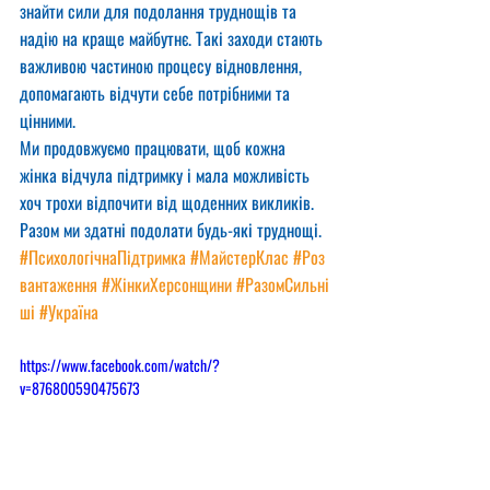
знайти сили для подолання труднощів та 
надію на краще майбутнє. Такі заходи стають 
важливою частиною процесу відновлення, 
допомагають відчути себе потрібними та 
цінними.
Ми продовжуємо працювати, щоб кожна 
жінка відчула підтримку і мала можливість 
хоч трохи відпочити від щоденних викликів. 
Разом ми здатні подолати будь-які труднощі.
#ПсихологічнаПідтримка
#МайстерКлас
#Роз
вантаження
#ЖінкиХерсонщини
#РазомСильні
ші
#Україна
https://www.facebook.com/watch/?
v=876800590475673