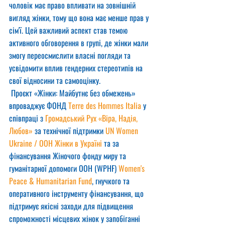
чоловік має право впливати на зовнішній 
вигляд жінки, тому що вона має менше прав у 
сім'ї. Цей важливий аспект став темою 
активного обговорення в групі, де жінки мали 
змогу переосмислити власні погляди та 
усвідомити вплив гендерних стереотипів на 
свої відносини та самооцінку.
 Проєкт «Жінки: Майбутнє без обмежень» 
впроваджує ФОНД 
Terre des Hommes Italia
 у 
співпраці з 
Громадський Рух «Віра, Надія, 
Любов»
 за технічної підтримки 
UN Women 
Ukraine / ООН Жінки в Україні
 та за 
фінансування Жіночого фонду миру та 
гуманітарної допомоги ООН (WPHF) 
Women's 
Peace & Humanitarian Fund
, гнучкого та 
оперативного інструменту фінансування, що 
підтримує якісні заходи для підвищення 
спроможності місцевих жінок у запобіганні 