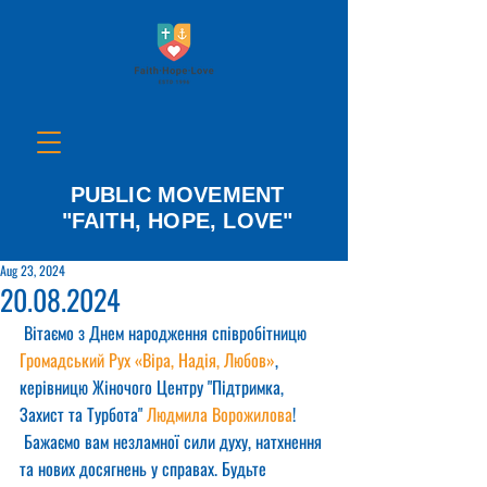
PUBLIC MOVEMENT
"FAITH, HOPE, LOVE"
Aug 23, 2024
20.08.2024
 Вітаємо з Днем народження співробітницю 
Громадський Рух «Віра, Надія, Любов»
, 
керівницю Жіночого Центру "Підтримка, 
Захист та Турбота" 
Людмила Ворожилова
!
 Бажаємо вам незламної сили духу, натхнення 
та нових досягнень у справах. Будьте 