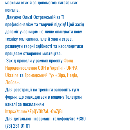
мазками стихій за допомогою китайських 
пензлів.
 Дякуємо Ользі Остремській за її 
професіоналізм та творчий підхід! Цей захід 
допоміг учасницям не лише опанувати нову 
техніку малювання, але й зняти стрес, 
розвинути творчі здібності та насолодитися 
процесом створення мистецтва.
 Захід провели у рамках проєкту 
Фонд 
Народонаселення ООН в Україні - UNFPA 
Ukraine
 та 
Громадський Рух «Віра, Надія, 
Любов»
.
Для реєстрації на тренінги заповніть гугл 
форми, що знаходяться в нашому Телеграм 
каналі за посиланням  
https://t.me/+ZpQVOb7aU-0wZjBi
Для детальної інформації телефонуйте +380 
(73) 231 01 01