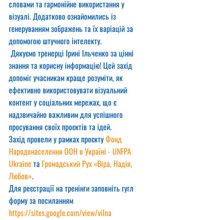
словами та гармонійне використання у 
візуалі. Додатково ознайомились із 
генеруванням зображень та їх варіацій за 
допомогою штучного інтелекту.
 Дякуємо тренерці Ірині Ільченко за цінні 
знання та корисну інформацію! Цей захід 
допоміг учасникам краще розуміти, як 
ефективно використовувати візуальний 
контент у соціальних мережах, що є 
надзвичайно важливим для успішного 
просування своїх проєктів та ідей.
Захід провели у рамках проєкту 
Фонд 
Народонаселення ООН в Україні - UNFPA 
Ukraine
 та 
Громадський Рух «Віра, Надія, 
Любов»
.
Для реєстрації на тренінги заповніть гугл 
форму за посиланням
https://sites.google.com/view/vilna