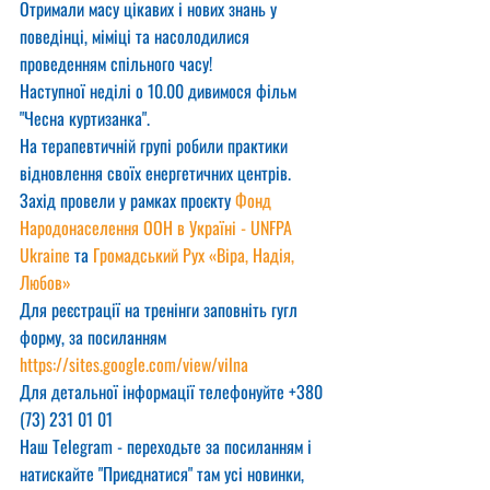
Отримали масу цікавих і нових знань у 
поведінці, міміці та насолодилися 
проведенням спільного часу!
Наступної неділі о 10.00 дивимося фільм 
"Чесна куртизанка".
На терапевтичній групі робили практики 
відновлення своїх енергетичних центрів.
Захід провели у рамках проєкту 
Фонд 
Народонаселення ООН в Україні - UNFPA 
Ukraine
 та 
Громадський Рух «Віра, Надія, 
Любов»
Для реєстрації на тренінги заповніть гугл 
форму, за посиланням
https://sites.google.com/view/vilna
Для детальної інформації телефонуйте +380 
(73) 231 01 01
Наш Telegram - переходьте за посиланням і 
натискайте "Приєднатися" там усі новинки, 