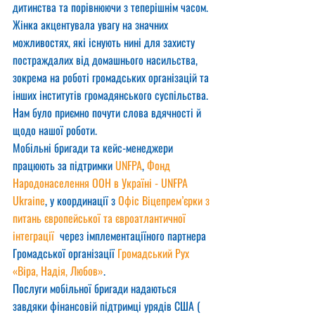
дитинства та порівнюючи з теперішнім часом. 
Жінка акцентувала увагу на значних 
можливостях, які існують нині для захисту 
постраждалих від домашнього насильства, 
зокрема на роботі громадських організацій та 
інших інститутів громадянського суспільства.
Нам було приємно почути слова вдячності й 
щодо нашої роботи.
Мобільні бригади та кейс-менеджери 
працюють за підтримки 
UNFPA
, 
Фонд 
Народонаселення ООН в Україні - UNFPA 
Ukraine
, у координації з 
Офіс Віцепрем’єрки з 
питань європейської та євроатлантичної 
інтеграції
  через імплементаціїного партнера 
Громадської організації 
Громадський Рух 
«Віра, Надія, Любов»
.
Послуги мобільної бригади надаються 
завдяки фінансовій підтримці урядів США ( 