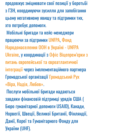
продовжує зміцнювати свої позиції у боротьбі 
з ГЗН, координуючи зусилля для запобігання 
цьому негативному явищу та підтримки тих, 
хто потребує допомоги.
 Мобільні бригади та кейс-менеджери 
працюючи за підтримки 
UNFPA
, 
Фонд 
Народонаселення ООН в Україні - UNFPA 
Ukraine
, у координації з 
Офіс Віцепрем’єрки з 
питань європейської та євроатлантичної 
інтеграції
 через імплементаційного партнера 
Громадської організації 
Громадський Рух 
«Віра, Надія, Любов»
.
 Послуги мобільної бригади надаються 
завдяки фінансовій підтримці урядів США ( 
Бюро гуманітарної допомоги USAID), Канади, 
Норвегії, Швеції, Великої Британії, Фінляндії, 
Данії, Кореї та Гуманітарного Фонду для 
України (UHF).