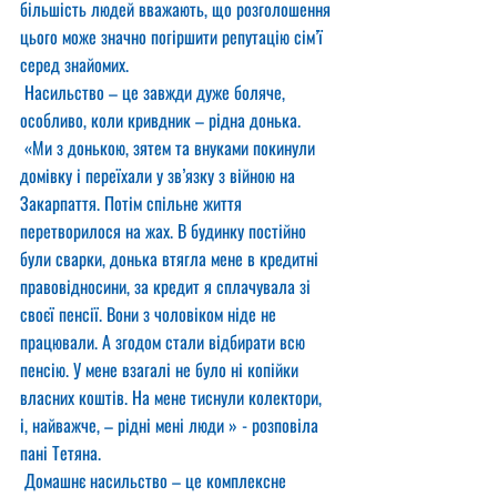
більшість людей вважають, що розголошення 
цього може значно погіршити репутацію сім’ї 
серед знайомих.
 Насильство – це завжди дуже боляче, 
особливо, коли кривдник – рідна донька.
 «Ми з донькою, зятем та внуками покинули 
домівку і переїхали у зв’язку з війною на 
Закарпаття. Потім спільне життя 
перетворилося на жах. В будинку постійно 
були сварки, донька втягла мене в кредитні 
правовідносини, за кредит я сплачувала зі 
своєї пенсії. Вони з чоловіком ніде не 
працювали. А згодом стали відбирати всю 
пенсію. У мене взагалі не було ні копійки 
власних коштів. На мене тиснули колектори, 
і, найважче, – рідні мені люди » - розповіла 
пані Тетяна.
 Домашнє насильство – це комплексне 