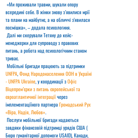
 «Ми проживали травми, шукали опору 
всередині себе. В жінки знову з’явилися мрії 
та плани на майбутнє, а на обличчі з'явилася 
посмішка», – додала психологиня.
 Далі ми скерували Тетяну до кейс-
менеджерки для супроводу з правових 
питань, а робота над психологічним станом 
триває.
 Мобільні бригади працюють за підтримки 
UNFPA
, 
Фонд Народонаселення ООН в Україні 
- UNFPA Ukraine
, у координації з 
Офіс 
Віцепрем’єрки з питань європейської та 
євроатлантичної інтеграції
 через 
імплементаціїного партнера 
Громадський Рух 
«Віра, Надія, Любов»
.
 Послуги мобільної бригади надаються 
завдяки фінансовій підтримці урядів США ( 
Бюро гуманітарної допомоги USAID), Канади, 