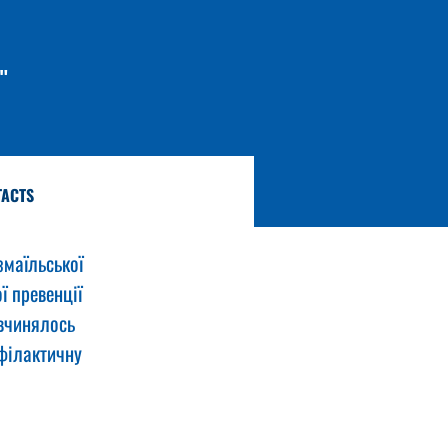
"
TACTS
змаїльської 
 превенції 
 вчинялось 
філактичну 