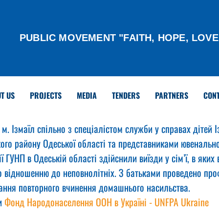
PUBLIC MOVEMENT "FAITH, HOPE, LOVE
T US
PROJECTS
MEDIA
TENDERS
PARTNERS
CON
. Ізмаїл спільно з спеціалістом служби у справах дітей І
кого району Одеської області та представниками ювенальної
ї ГУНП в Одеській області здійснили виїзди у сім’ї, в яких
 відношенню до неповнолітніх. З батьками проведено про
гання повторного вчинення домашнього насильства.
и 
Фонд Народонаселення ООН в Україні - UNFPA Ukraine