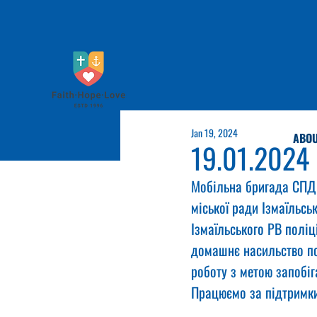
Jan 19, 2024
ABOU
19.01.2024
Мобільна бригада СПД м
міської ради Ізмаїльсь
Ізмаїльського РВ поліці
домашнє насильство по
роботу з метою запобі
Працюємо за підтримк