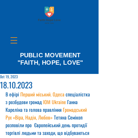
PUBLIC MOVEMENT
"FAITH, HOPE, LOVE"
Oct 19, 2023
18.10.2023
В ефірі 
Перший міський. Одеса
 спеціалістка 
з розбудови громад 
IOM Ukraine
 Ганна 
Кареліна та голова правління 
Громадський 
Рух «Віра, Надія, Любов»
 Тетяна Семікоп 
розповіли про  Європейський день протидії 
торгівлі людьми та заходи, що відбуваються 