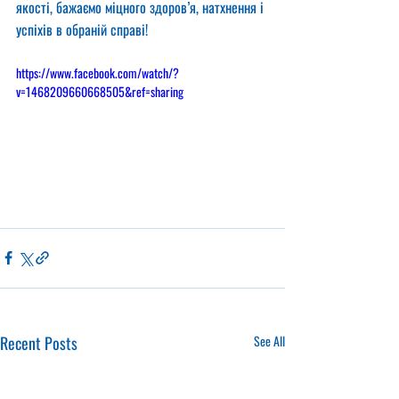
якості, бажаємо міцного здоров’я, натхнення і 
успіхів в обраній справі!
https://www.facebook.com/watch/?
v=1468209660668505&ref=sharing
Recent Posts
See All