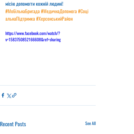
місію допомогти кожній людині!
#МобільнаБригада
#МедичнаДопомога
#Соці
альнаПідтримка
#ХерсонськийРайон
https://www.facebook.com/watch/?
v=1583750852166608&ref=sharing
Recent Posts
See All