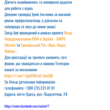
Дівчата ознайомились та опанували додатки 
для роботи з відео.
Дякуємо тренерці Ірині Ільченко за високий 
рівень професіоналізму, а дівчатам-за 
співпрацю та жагу до нових знань!
Захід був проведений в рамках проєкту 
Фонд 
Народонаселення ООН в Україні - UNFPA 
Ukraine
 та 
Громадський Рух «Віра, Надія, 
Любов»
.
Для реєстрації на тренінги заповніть гугл 
форми, що знаходяться в нашому Телеграм 
каналі за посиланням  
https://t.me/+ZpQVOb7aU-0wZjBi
За більш детальною інформацією 
телефонуйте: +380 (73) 231 01 01
Адреса: місто Одеса, вул. Педагогічна, 24.
https://www.facebook.com/watch/?