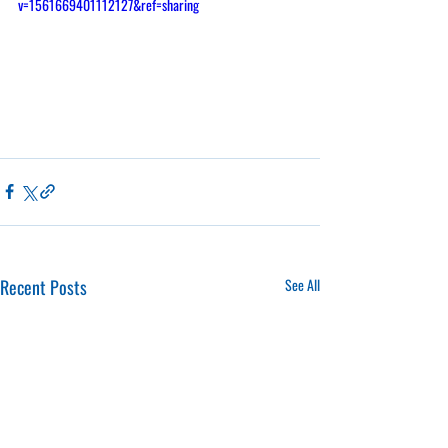
v=1561669401112127&ref=sharing
Recent Posts
See All