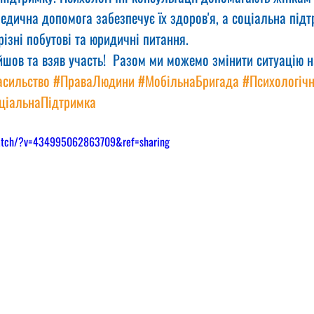
едична допомога забезпечує їх здоров'я, а соціальна підт
ізні побутові та юридичні питання.
йшов та взяв участь!  Разом ми можемо змінити ситуацію н
сильство
#ПраваЛюдини
#МобільнаБригада
#Психологіч
ціальнаПідтримка
watch/?v=434995062863709&ref=sharing