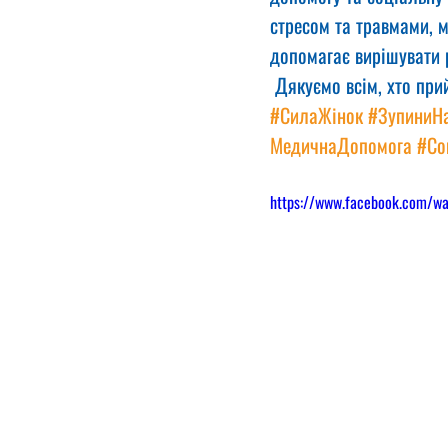
стресом та травмами, м
допомагає вирішувати р
 Дякуємо всім, хто при
#СилаЖінок
#ЗупиниНа
МедичнаДопомога
#Со
https://www.facebook.com/