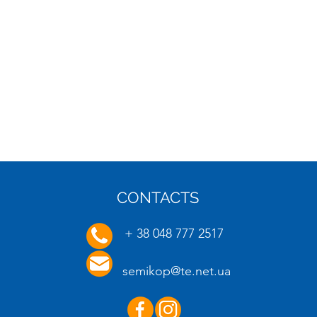
CONTACTS
16.01.2025
20.01.
+ 38 048 777 2517
semikop@te.net.ua