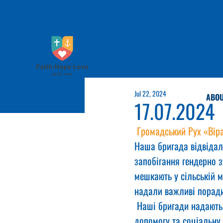
Jul 22, 2024
ABOU
17.07.2024
Громадський Рух «Вір
Наша бригада відвідал
запобігання гендерно 
мешкають у сільській м
надали важливі поради
 Наші бригади надають 
допомогу та соціальну 