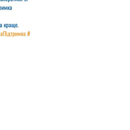
римка 
а краще.
наПідтримка
#