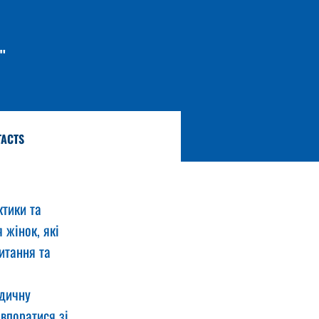
"
TACTS
тики та 
жінок, які 
итання та 
дичну 
впоратися зі 