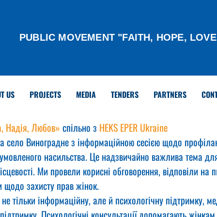
PUBLIC MOVEMENT "FAITH, HOPE, LOVE
T US
PROJECTS
MEDIA
TENDERS
PARTNERS
CON
а, Надія, Любов»
 спільно з 
HEKS EPER Ukraine
а село Виноградне з інформаційною сесією щодо профілак
зумовленого насильства. Це надзвичайно важлива тема для 
ісцевості. Ми провели корисні обговорення, відповіли на п
 щодо захисту прав жінок.
не тільки інформаційну, але й психологічну підтримку, ме
підтримку. Психологічні консультації допомагають жінкам 