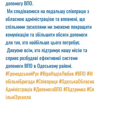
допомогу ВПО.
 Ми сподіваємося на подальшу співпрацю з 
обласною адміністрацією та впевнені, що 
спільними зусиллями ми зможемо покращити 
комунікацію та збільшити обсяги допомоги 
для тих, хто найбільше цього потребує.
 Дякуємо всім, хто підтримує нашу місію та 
сприяє розбудові ефективної системи 
допомоги ВПО в Одеському районі.
#ГромадськийРух
#ВіраНадіяЛюбов
#ВПО
#М
обільніБригади
#Співпраця
#ОдеськаОбласна
Адміністрація
#ДопомогаВПО
#Підтримка
#Сп
ільніЗусилля