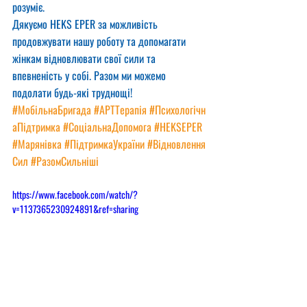
розуміє.
Дякуємо HEKS EPER за можливість 
продовжувати нашу роботу та допомагати 
жінкам відновлювати свої сили та 
впевненість у собі. Разом ми можемо 
подолати будь-які труднощі!
#МобільнаБригада
#АРТТерапія
#Психологічн
аПідтримка
#СоціальнаДопомога
#HEKSEPER
#Марянівка
#ПідтримкаУкраїни
#Відновлення
Сил
#РазомСильніші
https://www.facebook.com/watch/?
v=1137365230924891&ref=sharing