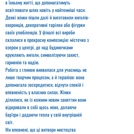
в їхньому житті, що допомагатимуть 
освітлювати шлях навіть у найтемніші часи.
Деякі жінки пішли далі й виготовили янголів-
охоронців, декоративні тарілки або фігурки 
своїх улюбленців. У фіналі всі вироби 
склалися в прекрасну композицію: містечко з 
озером у центрі, де над будиночками 
кружляють янголи, символізуючи захист, 
гармонію та надію.
Робота з глиною виявилася для учасниць не 
лише творчим процесом, а й терапією: вона 
допомагала зосередитися, відчути спокій і 
впевненість у власних силах. Жінки 
ділилися, як із кожним новим заняттям вони 
відкривали в собі щось нове, долаючи 
бар'єри і додаючи тепла у свій внутрішній 
світ.
Ми впевнені, що ці витвори мистецтва 